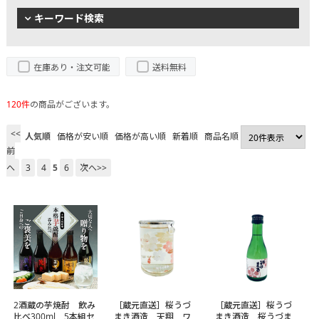
キーワード検索
在庫あり・注文可能
送料無料
120件
の商品がございます。
<<
人気順
価格が安い順
価格が高い順
新着順
商品名順
前
へ
3
4
5
6
次へ>>
2酒蔵の芋焼酎 飲み
［蔵元直送］桜うづ
［蔵元直送］桜うづ
比べ300ml 5本組セ
まき酒造 天翔 ワ
まき酒造 桜うづま