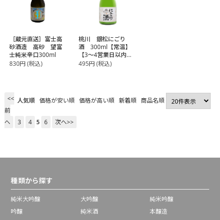
［蔵元直送］富士高
桃川 銀松にごり
砂酒造 高砂 望富
酒 300ml【常温】
士純米辛口300ml
【3～4営業日以内に
出荷】
830
円
(税込)
495
円
(税込)
<<
人気順
価格が安い順
価格が高い順
新着順
商品名順
前
へ
3
4
5
6
次へ>>
種類から探す
純米大吟醸
大吟醸
純米吟醸
吟醸
純米酒
本醸造