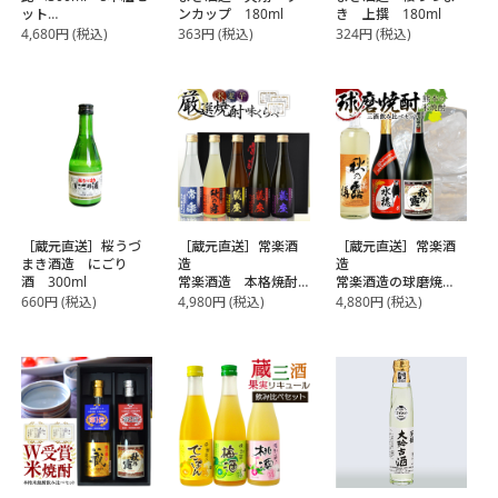
ット
ンカップ 180ml
き 上撰 180ml
【送料無料】【4～5
4,680
円
(税込)
363
円
(税込)
324
円
(税込)
営業日以内に出荷】
［蔵元直送］桜うづ
［蔵元直送］常楽酒
［蔵元直送］常楽酒
まき酒造 にごり
造
造
酒 300ml
常楽酒造 本格焼酎5
常楽酒造の球磨焼
撰 味比べセット
酎 三酒飲み比べセ
660
円
(税込)
4,980
円
(税込)
4,880
円
(税込)
【送料無料】【2～3
ット
営業日以内に出荷】
【送料無料】【2～3
営業日以内に出荷】