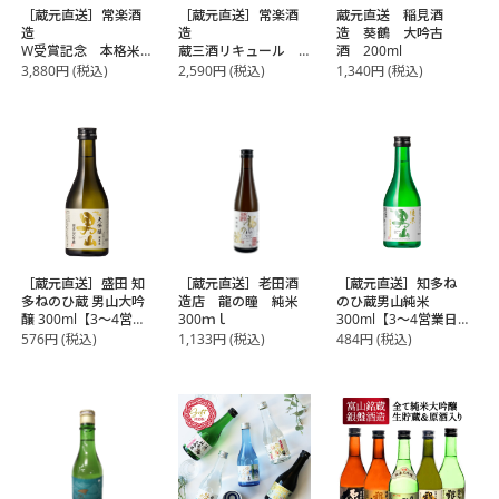
［蔵元直送］常楽酒
［蔵元直送］常楽酒
蔵元直送 稲見酒
造
造
造 葵鶴 大吟古
W受賞記念 本格米
蔵三酒リキュール
酒 200ml
焼酎二酒 味比べセ
お試し飲み比べセッ
3,880
円
(税込)
2,590
円
(税込)
1,340
円
(税込)
ット
ト
【送料無料】【2～3
濃厚で新鮮な果実を
営業日以内に出荷】
ギュッと詰め込んだ
リキュール
退職祝い、内祝い、
誕生日プレゼントに
◎
【2～3営業日以内に
出荷】
［蔵元直送］盛田 知
［蔵元直送］老田酒
［蔵元直送］知多ね
多ねのひ蔵 男山大吟
造店 龍の瞳 純米
のひ蔵男山純米
醸 300ml【3～4営業
300ｍｌ
300ml【3～4営業日
日以内に出荷】
以内に出荷】
576
円
(税込)
1,133
円
(税込)
484
円
(税込)