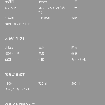
普通酒
その他
古酒
にごり酒
スパークリング(発泡
生酒
性)
生詰酒
生貯蔵酒
焼酎
梅酒・果実酒・甘酒
地域から探す
北海道
東北
関東
信越・北陸
東海
近畿
四国
中国
九州・沖縄
容量から探す
1800ml
720ml
500ml
カップ・ミニボトル
グルメ＆酒蔵グッズ