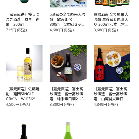
［蔵元直送］桜うづ
5酒蔵の全て純米大吟
銀盤酒造 全て純米大
まき酒造 風早 純
醸 飲み比べ
吟醸 生貯蔵＆原酒入
米 300ml
300ml 5本組セット
り 300ml×5本【常
【常温】【3～4営業
温】【3～4営業日以
715
円
(税込)
4,680
円
(税込)
3,680
円
(税込)
日以内に出荷】
内に出荷】【送料無
料】
［蔵元直送］佐藤焼
［蔵元直送］富士高
［蔵元直送］富士高
酎 延岡SINGLE
砂酒造 富士高砂酒
砂酒造 富士高砂酒
GRAIN WHISKY
造 純米辛口酒とご
造 山廃純米辛口
700ml【常温】【3～
当地静岡おでん缶の
720mlとおつまみ4種
4,500
円
(税込)
3,300
円
(税込)
4,849
円
(税込)
4営業日以内に出荷】
プチギフトセット
ギフトセット【常
【常温】【2～3営業
温】【2～3営業日以
日以内に出荷】【送
内に出荷】
料無料】
酒粕アーモンド/燻
製ミックスナッツ/燻
製ピスタチオ/揚げ銀
杏