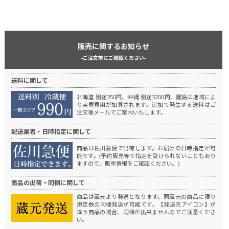
販売に関するお知らせ
-ご注文前にご確認ください-
送料に関して
北海道 別途350円、沖縄 別途3200円、離島は地域によ
り実費費用が加算されます。
追加で発生する送料はご
注文後メールでご案内いたします。
配送業者・日時指定に関して
商品は佐川急便で出荷します。
お届けの日時指定が可
能です。(予約販売等で指定を受けられないこともあり
ますので、販売情報をご確認ください。)
商品の出荷・同梱に関して
商品は蔵元より発送となります。
同蔵元の商品に限り
規定数の同梱発送が可能です。
【発送元アイコン】が
違う商品の場合、同梱が出来ませんのでご注意くださ
い。