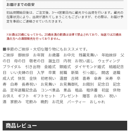
お届けまでの目安
初出荷開始日後は、ご注文後、3～4営業日内に蔵元から出荷を行います。
蔵元の
在庫状況により、出荷が遅れてしまうこともございますが、その際は、お届け予
定を事前にご連絡させていただきます。
※お酒は20歳になってから。20歳未満の飲酒は法律で禁止されており、当店では20歳未
満の方への酒類販売を行っておりません。
■季節のご挨拶・大切な贈り物にもおススメです。
ご挨拶 御挨拶 お年賀 お歳暮 お中元 残暑見舞い 年始挨拶 父
の日 母の日 敬老の日 誕生日 内祝 お祝い返し ウェディング
ブライダル 引き出物 金婚式 銀婚式 ダイヤモンド婚式 結婚記念
日 いい夫婦の日 入学 卒業 就職 新築 引っ越し 開店 退職
成人式 快気 全快 初老祝い 還暦 古稀 喜寿 傘寿 米寿 卒
寿 白寿 長寿祝い お見舞い お見舞御礼 お餞別 記念日 記念
品 定年退職記念品 コンペ景品 景品 粗品 粗供養 初盆 供物
お供え ギフト ギフトセット プレゼント 贈答 お祝い 祝い
酒 家飲み 宅飲み 晩酌 お花見 パーティー おしゃれ
商品レビュー