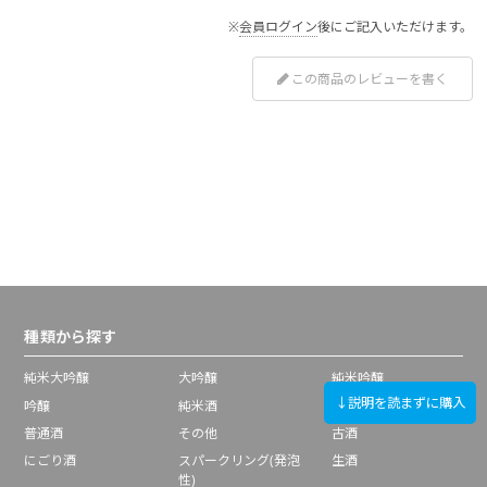
※
会員ログイン
後にご記入いただけます。
この商品のレビューを書く
種類から探す
純米大吟醸
大吟醸
純米吟醸
↓説明を読まずに購入
吟醸
純米酒
本醸造
普通酒
その他
古酒
にごり酒
スパークリング(発泡
生酒
性)