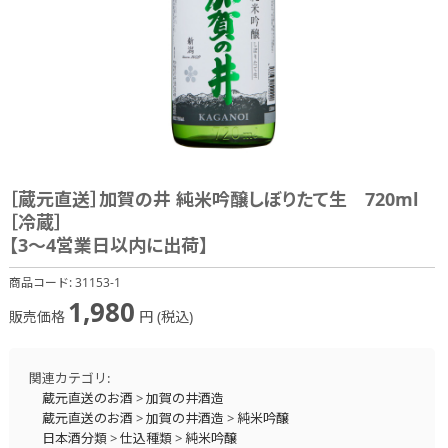
［蔵元直送］加賀の井 純米吟醸しぼりたて生 720ml
［冷蔵］
【3～4営業日以内に出荷】
商品コード:
31153-1
1,980
販売価格
円 (税込)
関連カテゴリ:
蔵元直送のお酒
>
加賀の井酒造
蔵元直送のお酒
>
加賀の井酒造
>
純米吟醸
日本酒分類
>
仕込種類
>
純米吟醸