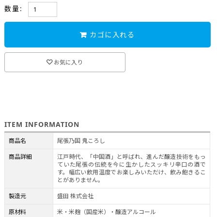
数量:
カゴに入れる
お気に入り
ITEM INFORMATION
商品名
尾張乃国 鬼ころし
商品詳細
江戸時代、「中国酒」と呼ばれ、進んだ醸造技術をもっ
ていた尾張の伝統を今に生かしたスッキリ辛口の酒で
す。幅広い飲用温度でお楽しみいただけ、飲み飽きるこ
とがありません。
製造元
盛田 株式会社
原材料
米・米麹（国産米）・醸造アルコール