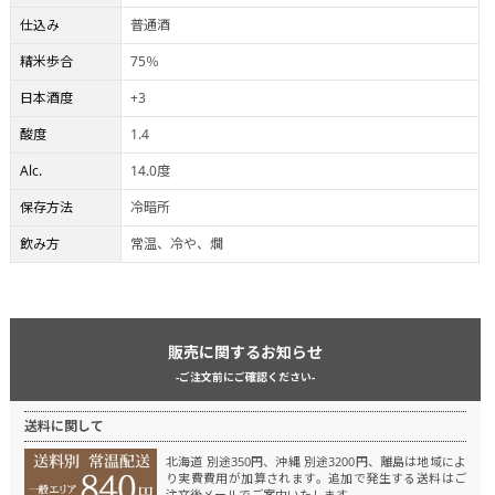
仕込み
普通酒
精米歩合
75％
日本酒度
+3
酸度
1.4
Alc.
14.0度
保存方法
冷暗所
飲み方
常温、冷や、燗
販売に関するお知らせ
-ご注文前にご確認ください-
送料に関して
北海道 別途350円、沖縄 別途3200円、離島は地域によ
り実費費用が加算されます。
追加で発生する送料はご
注文後メールでご案内いたします。