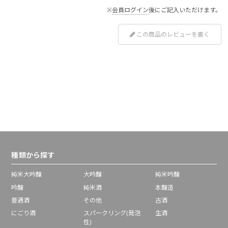
※
会員ログイン
後にご記入いただけます。
この商品のレビューを書く
種類から探す
純米大吟醸
大吟醸
純米吟醸
吟醸
純米酒
本醸造
普通酒
その他
古酒
にごり酒
スパークリング(発泡
生酒
性)