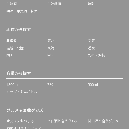
生詰酒
生貯蔵酒
焼酎
梅酒・果実酒・甘酒
地域から探す
北海道
東北
関東
信越・北陸
東海
近畿
四国
中国
九州・沖縄
容量から探す
1800ml
720ml
500ml
カップ・ミニボトル
グルメ＆酒蔵グッズ
オススメおつまみ
辛口酒と合うグルメ
甘口酒と合うグルメ
酒蔵オリジナルグッズ