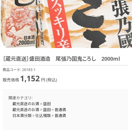
［蔵元直送］盛田酒造 尾張乃国鬼ころし 2000ml
商品コード:
26183-1
1,152
販売価格
円 (税込)
関連カテゴリ:
蔵元直送のお酒
>
盛田
蔵元直送のお酒
>
盛田
>
普通酒
日本酒分類
>
仕込種類
>
普通酒