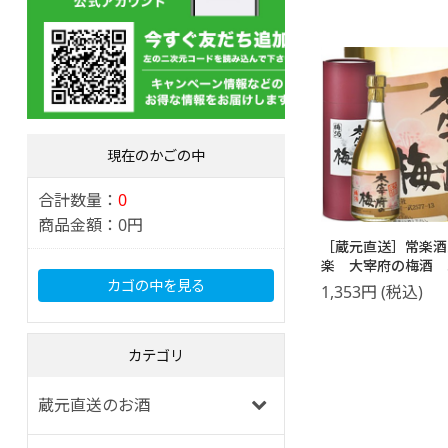
現在のかごの中
合計数量：
0
商品金額：
0円
［蔵元直送］常楽酒
楽 大宰府の梅酒 5
カゴの中を見る
1,353
円
(税込)
カテゴリ
蔵元直送のお酒