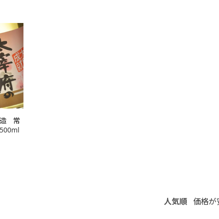
造 常
00ml
人気順
価格が