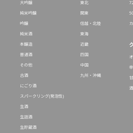
大吟醸
東北
7
純米吟醸
関東
5
吟醸
信越・北陸
純米酒
東海
本醸造
近畿
普通酒
四国
その他
中国
古酒
九州・沖縄
にごり酒
スパークリング(発泡性)
生酒
生詰酒
生貯蔵酒