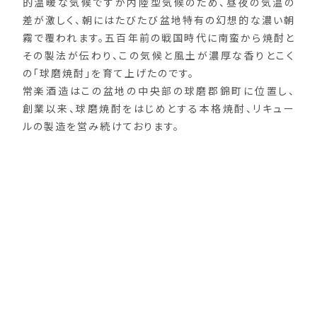
的温暖な気候ですが内陸型気候のため、昼夜の気温の
差が激しく、朝にはたびたび盆地特有の幻想的な濃い朝
霧で覆われます。五百年前の戦国時代に南蛮から焼酎と
その製法が伝わり、この気候と風土が濃厚な香りとこく
の「球磨焼酎」を育て上げたのです。
常楽酒造はこの盆地の中央部の球磨郡錦町に位置し、
創業以来、球磨焼酎をはじめとする本格焼酎、リキュー
ルの製造を営み続けております。