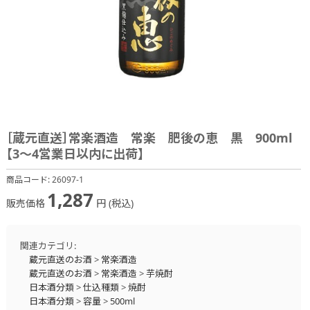
［蔵元直送］常楽酒造 常楽 肥後の恵 黒 900ml
【3～4営業日以内に出荷】
商品コード:
26097-1
1,287
販売価格
円 (税込)
関連カテゴリ:
蔵元直送のお酒
>
常楽酒造
蔵元直送のお酒
>
常楽酒造
>
芋焼酎
日本酒分類
>
仕込種類
>
焼酎
日本酒分類
>
容量
>
500ml