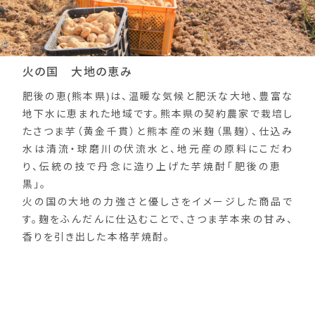
火の国 大地の恵み
肥後の恵(熊本県)は、温暖な気候と肥沃な大地、豊富な
地下水に恵まれた地域です。熊本県の契約農家で栽培し
たさつま芋（黄金千貫）と熊本産の米麹（黒麹）、仕込み
水は清流・球磨川の伏流水と、地元産の原料にこだわ
り、伝統の技で丹念に造り上げた芋焼酎「肥後の恵
黒」。
火の国の大地の力強さと優しさをイメージした商品で
す。麹をふんだんに仕込むことで、さつま芋本来の甘み、
香りを引き出した本格芋焼酎。