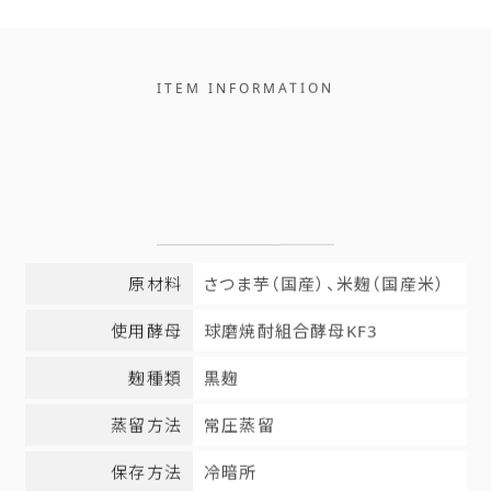
ITEM INFORMATION
原材料
さつま芋（国産）、米麹（国産米）
使用酵母
球磨焼酎組合酵母KF3
麹種類
黒麹
蒸留方法
常圧蒸留
保存方法
冷暗所