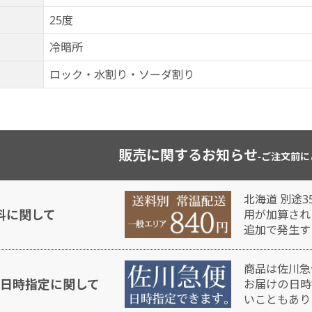
25度
冷暗所
ロック・水割り・ソーダ割り
販売に関するお知らせ
-ご注文前に
北海道 別途3
料に関して
用が加算され
追加で発生す
商品は佐川急
日時指定に関して
お届けの日時
いこともあり