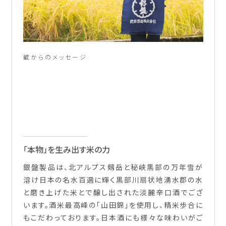
蔵からのメッセージ
「本物」を生み出す米の力
銀盤製品は、北アルプス剱岳と秘峡黒部の万年雪が
溶け日本の名水百選に輝く黒部川扇状地湧水郡の水
と磨き上げた米とで醸し出された淡麗辛口酒でござ
います。酒米最高峰の「山田錦」を使用し、精米歩合に
もこだわっております。日本酒にも様々な味わいがご