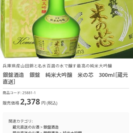
兵庫県産山田錦と名水百選の水で醸す最高の純米大吟醸
銀盤酒造 銀盤 純米大吟醸 米の芯 300ml［蔵元
直送］
商品コード:
25881-1
2,378
販売価格
円 (税込)
関連カテゴリ:
蔵元直送のお酒
>
銀盤酒造
蔵元直送のお酒
>
銀盤酒造
>
純米大吟醸