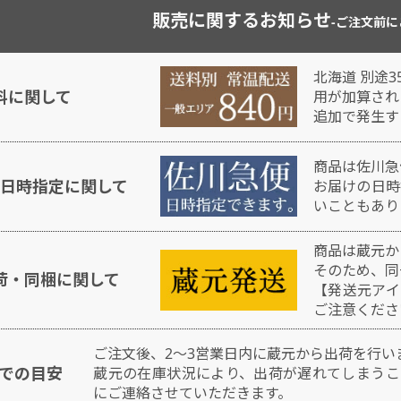
販売に関するお知らせ
-ご注文前に
北海道 別途3
料に関して
用が加算され
追加で発生す
商品は佐川急
日時指定に関して
お届けの日時
いこともあり
商品は蔵元か
そのため、同
荷・同梱に関して
【発送元アイ
ご注意くださ
ご注文後、2～3営業日内に蔵元から出荷を行い
での目安
蔵元の在庫状況により、出荷が遅れてしまうこ
にご連絡させていただきます。