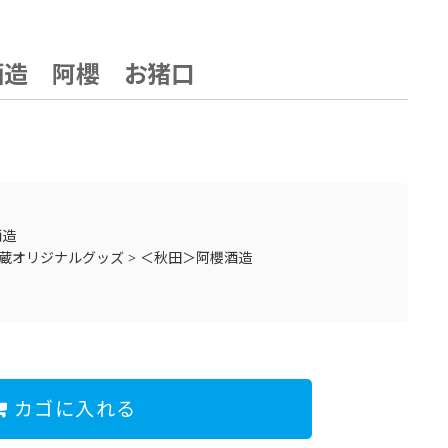
酒造 阿櫻 お猪口
酒造
蔵オリジナルグッズ
>
＜秋田＞阿櫻酒造
カゴに入れる