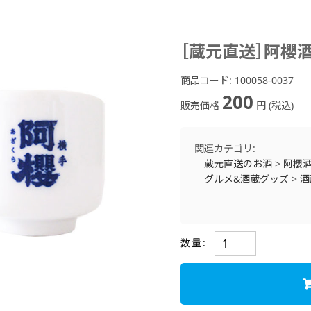
［蔵元直送］阿櫻
商品コード:
100058-0037
200
販売価格
円 (税込)
関連カテゴリ:
蔵元直送のお酒
>
阿櫻
グルメ&酒蔵グッズ
>
酒
数量: