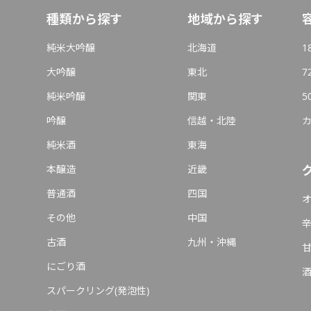
種類から探す
地域から探す
純米大吟醸
北海道
1
大吟醸
東北
7
純米吟醸
関東
5
吟醸
信越・北陸
純米酒
東海
本醸造
近畿
普通酒
四国
その他
中国
古酒
九州・沖縄
にごり酒
スパークリング(発泡性)