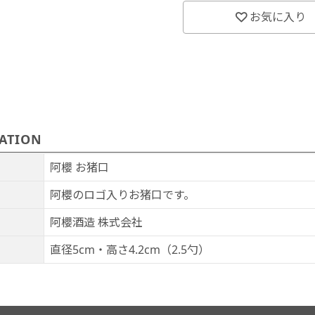
お気に入り
ATION
阿櫻 お猪口
阿櫻のロゴ入りお猪口です。
阿櫻酒造 株式会社
直径5cm・高さ4.2cm（2.5勺）