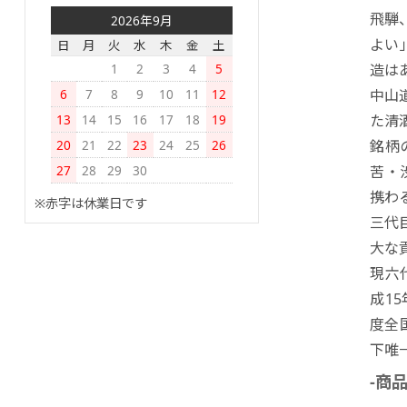
飛騨
2026年9月
よい
日
月
火
水
木
金
土
1
2
3
4
5
造は
6
7
8
9
10
11
12
中山
13
14
15
16
17
18
19
た清
20
21
22
23
24
25
26
銘柄
27
28
29
30
苦・
携わ
※赤字は休業日です
三代
大な
現六
成1
度全
下唯
-商