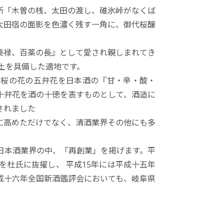
所「木曽の桟、太田の渡し、碓氷峠がなくば
太田宿の面影を色濃く残す一角に、御代桜醸
美禄、百薬の長』として愛され親しまれてき
土を具備した適地です。
た桜の花の五弁花を日本酒の『甘・辛・酸・
十弁花を酒の十徳を表すものとして、酒造に
されました
に高めただけでなく、清酒業界その他にも多
日本酒業界の中、「再創業」を掲げます。平
を杜氏に抜擢し、 平成15年には平成十五年
成十六年全国新酒鑑評会においても、岐阜県