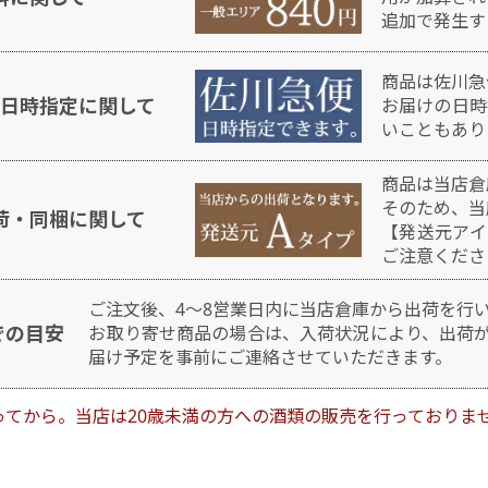
追加で発生す
商品は佐川急
日時指定に関して
お届けの日時
いこともあり
商品は当店倉
そのため、当
荷・同梱に関して
【発送元アイ
ご注意くださ
ご注文後、4～8営業日内に当店倉庫から出荷を行
での目安
お取り寄せ商品の場合は、入荷状況により、出荷
届け予定を事前にご連絡させていただきます。
ってから。当店は20歳未満の方への酒類の販売を行っておりま