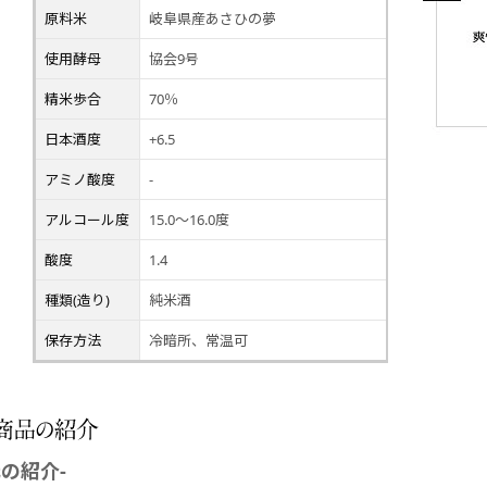
原料米
岐阜県産あさひの夢
使用酵母
協会9号
精米歩合
70％
日本酒度
+6.5
アミノ酸度
-
アルコール度
15.0～16.0度
酸度
1.4
種類(造り)
純米酒
保存方法
冷暗所、常温可
元の紹介-