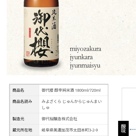
商品名
御代櫻 醇辛純米酒 1800ml/720ml
商品名読み
みよざくら じゅんからじゅんまい
しゅ
製造元
御代桜醸造株式会社
蔵元所在地
岐阜県美濃加茂市太田本町3-2-9