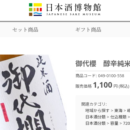
セット商品
ギフト商品
御代櫻 醇辛純米酒
商品コード:
049-0100-558
1,100
販売価格
円 (税込)
関連カテゴリ:
地域から探す
>
東海
>
日本酒分類
>
仕込種類
日本酒分類
>
容量
>
72