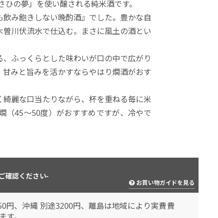
さひの夢」を使い醸される純米酒です。
も飲み飽きしない晩酌酒』でした。豊かな自
木曽川伏流水で仕込む。まさに風土の酒とい
る、ふっくらとした味わいが口の中で広がり
。甘みと旨みを活かすならやはり燗酒がおす
く綺麗な口当たりながら、杯を重ねる毎に米
（45～50度）がおすすめですが、冷やで
ご確認ください-
お買い物ガイドを見る
50円、沖縄 別途3200円、離島は地域により実費費
ます。