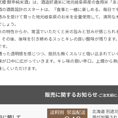
代櫻 醇辛純米酒」は、酒造好適米に地元岐阜県産の食用米「あ
酒の酒質設計のスタートは、『食事と一緒に楽しめる、毎日で
恵みを受けて育った地元岐阜県のお米を全量使用して、清冽な
でしょう。
米の特性からか、常温でいただくと米の旨みと甘みが感じられ
。その後、後味を引き締めるスッとキレの良い酸味が残ります
です。
通った透明感を感じつつ、抵抗も無くスルリと吸い込まれてい
味が口中に広がっていきます。キレ味の鋭い辛口。上燗から熱燗
味しくいただけます。
販売に関するお知らせ
-ご注文前に
北海道 別途3
料に関して
用が加算され