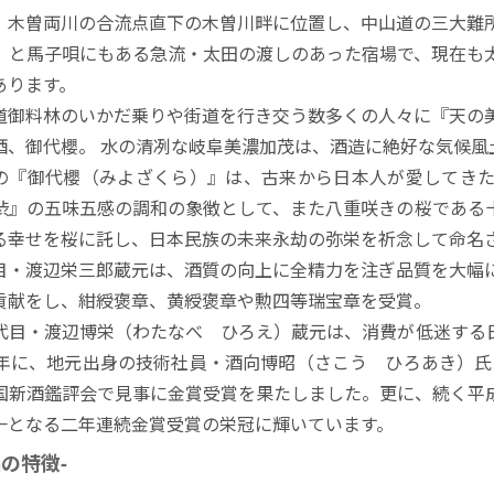
、木曽両川の合流点直下の木曽川畔に位置し、中山道の三大難
」と馬子唄にもある急流・太田の渡しのあった宿場で、現在も
あります。
道御料林のいかだ乗りや街道を行き交う数多くの人々に『天の
酒、御代櫻。 水の清冽な岐阜美濃加茂は、酒造に絶好な気候風
の『御代櫻（みよざくら）』は、古来から日本人が愛してき
渋』の五味五感の調和の象徴として、また八重咲きの桜である
る幸せを桜に託し、日本民族の未来永劫の弥栄を祈念して命名
目・渡辺栄三郎蔵元は、酒質の向上に全精力を注ぎ品質を大幅
貢献をし、紺綬褒章、黄綬褒章や勲四等瑞宝章を受賞。
代目・渡辺博栄（わたなべ ひろえ）蔵元は、消費が低迷する
5年に、地元出身の技術社員・酒向博昭（さこう ひろあき）氏
国新酒鑑評会で見事に金賞受賞を果たしました。更に、続く平
一となる二年連続金賞受賞の栄冠に輝いています。
品の特徴-