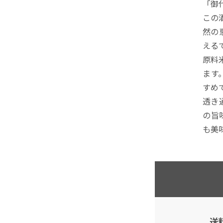
「御
この
然の
える
原料
ます
すめ
透き
の旨
も美
送