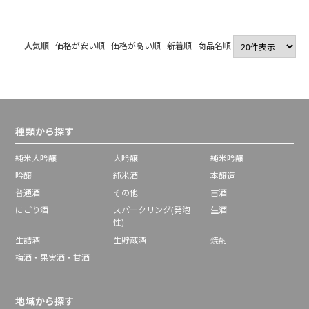
人気順
価格が安い順
価格が高い順
新着順
商品名順
種類から探す
純米大吟醸
大吟醸
純米吟醸
吟醸
純米酒
本醸造
普通酒
その他
古酒
にごり酒
スパークリング(発泡
生酒
性)
生詰酒
生貯蔵酒
焼酎
梅酒・果実酒・甘酒
地域から探す