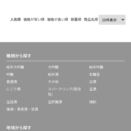
人気順
価格が安い順
価格が高い順
新着順
商品名順
種類から探す
純米大吟醸
大吟醸
純米吟醸
吟醸
純米酒
本醸造
普通酒
その他
古酒
にごり酒
スパークリング(発泡
生酒
性)
生詰酒
生貯蔵酒
焼酎
梅酒・果実酒・甘酒
地域から探す