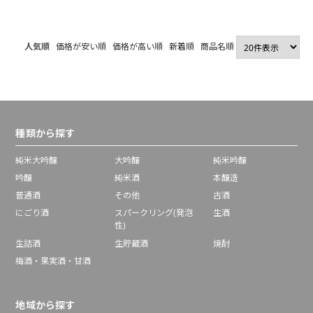
人気順
価格が安い順
価格が高い順
新着順
商品名順
種類から探す
純米大吟醸
大吟醸
純米吟醸
吟醸
純米酒
本醸造
普通酒
その他
古酒
にごり酒
スパークリング(発泡
生酒
性)
生詰酒
生貯蔵酒
焼酎
梅酒・果実酒・甘酒
地域から探す