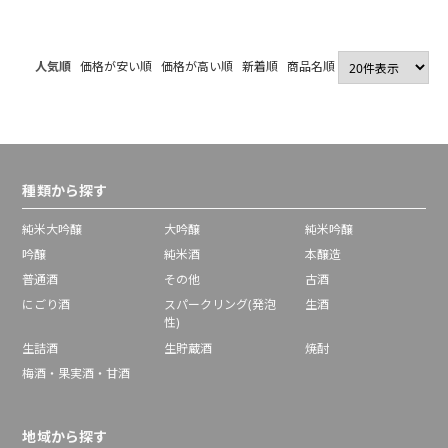
人気順
価格が安い順
価格が高い順
新着順
商品名順
種類から探す
純米大吟醸
大吟醸
純米吟醸
吟醸
純米酒
本醸造
普通酒
その他
古酒
にごり酒
スパークリング(発泡
生酒
性)
生詰酒
生貯蔵酒
焼酎
梅酒・果実酒・甘酒
地域から探す