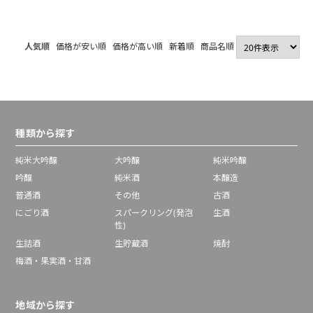
人気順
価格が安い順
価格が高い順
新着順
商品名順
種類から探す
純米大吟醸
大吟醸
純米吟醸
吟醸
純米酒
本醸造
普通酒
その他
古酒
にごり酒
スパークリング(発泡
生酒
性)
生詰酒
生貯蔵酒
焼酎
梅酒・果実酒・甘酒
地域から探す