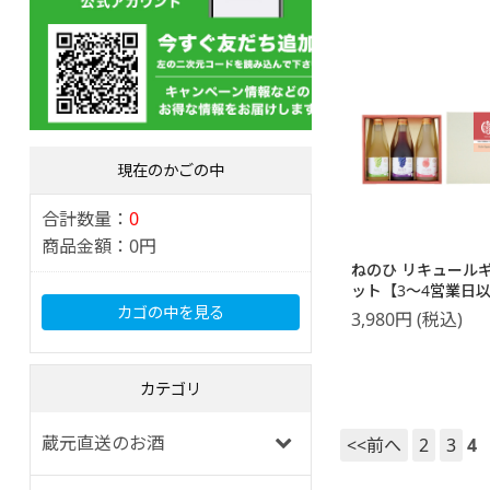
現在のかごの中
合計数量：
0
商品金額：
0円
ねのひ リキュール
ット【3～4営業日
荷】 【送料無料】
カゴの中を見る
3,980
円
(税込)
カテゴリ
蔵元直送のお酒
<<前へ
2
3
4