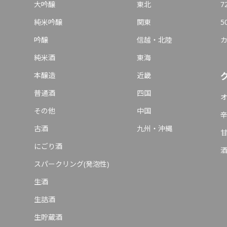
大吟醸
東北
7
純米吟醸
関東
5
吟醸
信越・北陸
純米酒
東海
本醸造
近畿
普通酒
四国
その他
中国
古酒
九州・沖縄
にごり酒
スパークリング(発泡性)
生酒
生詰酒
生貯蔵酒