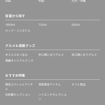
四国
中国
九州・沖縄
容量から探す
1800ml
720ml
500ml
カップ・ミニボトル
グルメ＆酒蔵グッズ
オススメおつまみ
辛口酒と合うグルメ
甘口酒と合うグルメ
酒蔵オリジナルグッズ
おすすめ特集
限定スペシャルアイテ
季節限定アイテム
ギフト商品
ム
伝統蔵セレクション
ハイエンドセレクショ
ン