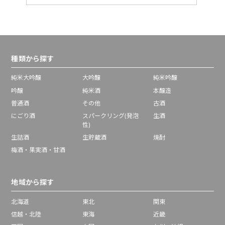
種類から探す
純米大吟醸
大吟醸
純米吟醸
吟醸
純米酒
本醸造
普通酒
その他
古酒
にごり酒
スパークリング(発泡
生酒
性)
生詰酒
生貯蔵酒
焼酎
梅酒・果実酒・甘酒
地域から探す
北海道
東北
関東
信越・北陸
東海
近畿