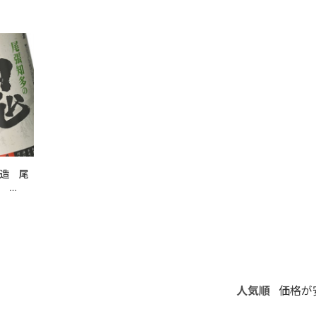
造 尾
し
人気順
価格が