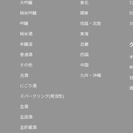
大吟醸
東北
7
純米吟醸
関東
5
吟醸
信越・北陸
純米酒
東海
本醸造
近畿
普通酒
四国
その他
中国
古酒
九州・沖縄
にごり酒
スパークリング(発泡性)
生酒
生詰酒
生貯蔵酒