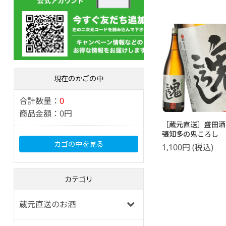
現在のかごの中
合計数量：
0
商品金額：
0円
［蔵元直送］盛田酒
張知多の鬼ころ
1800ml
カゴの中を見る
1,100
円
(税込)
カテゴリ
蔵元直送のお酒