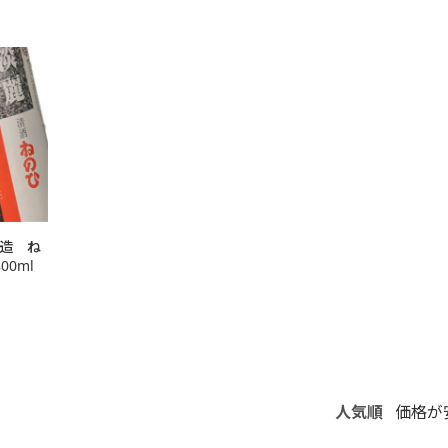
造 ね
0ml
人気順
価格が