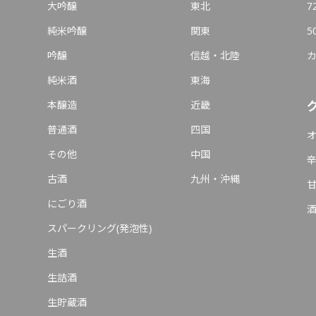
大吟醸
東北
7
純米吟醸
関東
5
吟醸
信越・北陸
純米酒
東海
本醸造
近畿
普通酒
四国
その他
中国
古酒
九州・沖縄
にごり酒
スパークリング(発泡性)
生酒
生詰酒
生貯蔵酒