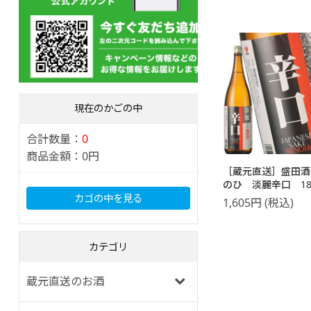
現在のかごの中
合計数量：
0
商品金額：
0円
［蔵元直送］盛田酒
のひ 淡麗辛口 180
カゴの中を見る
1,605
円
(税込)
カテゴリ
蔵元直送のお酒