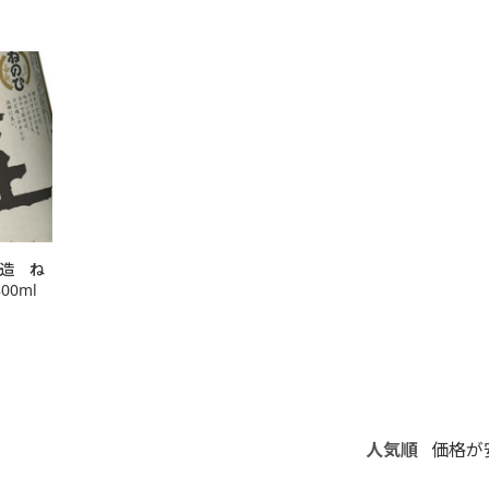
造 ね
0ml
人気順
価格が