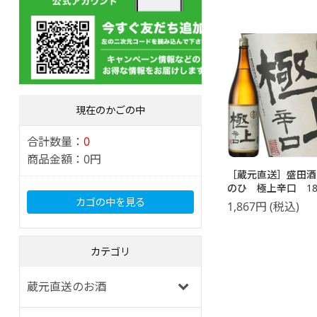
現在のかごの中
合計数量：
0
商品金額：
0円
［蔵元直送］盛田酒
のひ 極上辛口 180
カゴの中を見る
1,867
円
(税込)
カテゴリ
蔵元直送のお酒