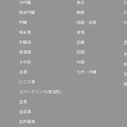
大吟醸
東北
7
純米吟醸
関東
5
吟醸
信越・北陸
純米酒
東海
本醸造
近畿
普通酒
四国
その他
中国
古酒
九州・沖縄
にごり酒
スパークリング(発泡性)
生酒
生詰酒
生貯蔵酒