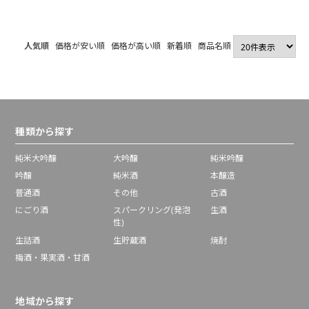
人気順
価格が安い順
価格が高い順
新着順
商品名順
種類から探す
純米大吟醸
大吟醸
純米吟醸
吟醸
純米酒
本醸造
普通酒
その他
古酒
にごり酒
スパークリング(発泡
生酒
性)
生詰酒
生貯蔵酒
焼酎
梅酒・果実酒・甘酒
地域から探す