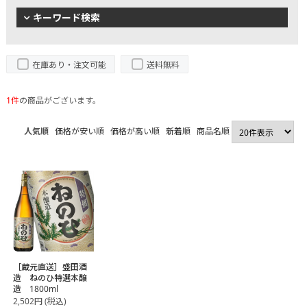
キーワード検索
在庫あり・注文可能
送料無料
1件
の商品がございます。
人気順
価格が安い順
価格が高い順
新着順
商品名順
［蔵元直送］盛田酒
造 ねのひ特選本醸
造 1800ml
2,502
円
(税込)