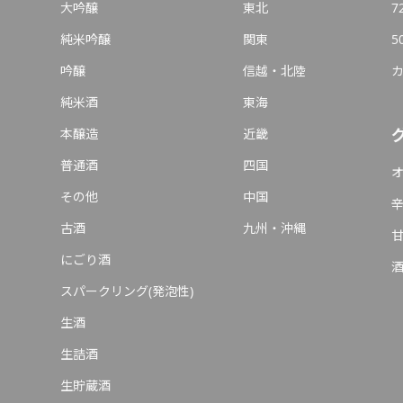
大吟醸
東北
7
純米吟醸
関東
5
吟醸
信越・北陸
純米酒
東海
本醸造
近畿
普通酒
四国
その他
中国
古酒
九州・沖縄
にごり酒
スパークリング(発泡性)
生酒
生詰酒
生貯蔵酒