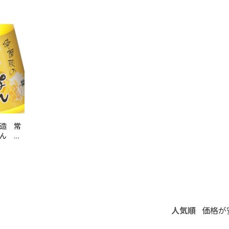
造 常
ぽん
人気順
価格が