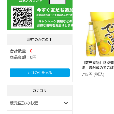
現在のかごの中
合計数量：
0
商品金額：
0円
［蔵元直送］常楽酒
楽 焼酎蔵のでこ
300ml
カゴの中を見る
715
円
(税込)
カテゴリ
蔵元直送のお酒