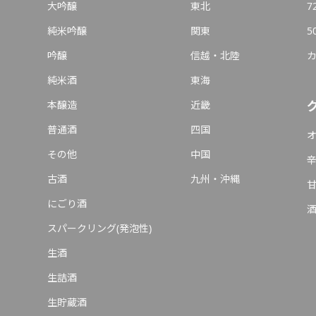
大吟醸
東北
7
純米吟醸
関東
5
吟醸
信越・北陸
純米酒
東海
本醸造
近畿
普通酒
四国
その他
中国
古酒
九州・沖縄
にごり酒
スパークリング(発泡性)
生酒
生詰酒
生貯蔵酒