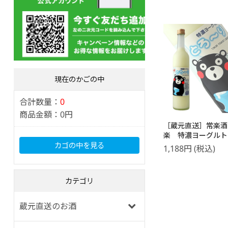
現在のかごの中
合計数量：
0
商品金額：
0円
［蔵元直送］常楽酒
楽 特濃ヨーグルト
り くまモンデザ
カゴの中を見る
1,188
円
(税込)
500ml
カテゴリ
蔵元直送のお酒