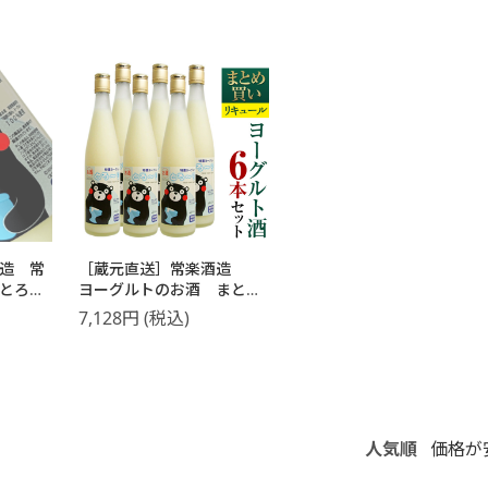
造 常
［蔵元直送］常楽酒造
とろ～
ヨーグルトのお酒 まとめ
イン
買い 6本セット プレー
7,128
円
(税込)
ン
【送料無料】【2～3営業日
以内に出荷】
人気順
価格が