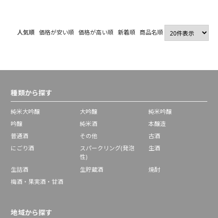
500ml
ト プレーン
【送料無料】【2～3
営業日以内に出荷】
人気順
価格が安い順
価格が高い順
新着順
商品名順
種類から探す
純米大吟醸
大吟醸
純米吟醸
吟醸
純米酒
本醸造
普通酒
その他
古酒
にごり酒
スパークリング(発泡
生酒
性)
生詰酒
生貯蔵酒
焼酎
梅酒・果実酒・甘酒
地域から探す