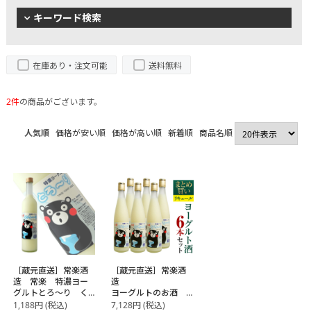
キーワード検索
在庫あり・注文可能
送料無料
2件
の商品がございます。
人気順
価格が安い順
価格が高い順
新着順
商品名順
［蔵元直送］常楽酒
［蔵元直送］常楽酒
造 常楽 特濃ヨー
造
グルトとろ～り く
ヨーグルトのお酒
まモンデザイン
まとめ買い 6本セッ
1,188
円
(税込)
7,128
円
(税込)