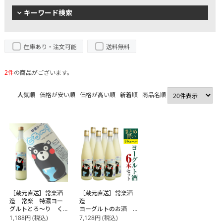
キーワード検索
在庫あり・注文可能
送料無料
2件
の商品がございます。
人気順
価格が安い順
価格が高い順
新着順
商品名順
［蔵元直送］常楽酒
［蔵元直送］常楽酒
造 常楽 特濃ヨー
造
グルトとろ～り く
ヨーグルトのお酒
まモンデザイン
まとめ買い 6本セッ
1,188
円
(税込)
7,128
円
(税込)