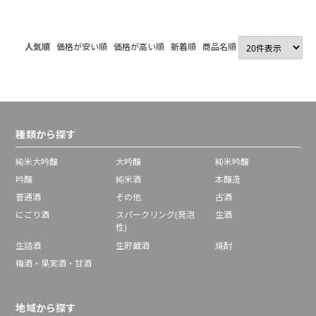
500ml
ト プレーン
【送料無料】【2～3
営業日以内に出荷】
人気順
価格が安い順
価格が高い順
新着順
商品名順
種類から探す
純米大吟醸
大吟醸
純米吟醸
吟醸
純米酒
本醸造
普通酒
その他
古酒
にごり酒
スパークリング(発泡
生酒
性)
生詰酒
生貯蔵酒
焼酎
梅酒・果実酒・甘酒
地域から探す