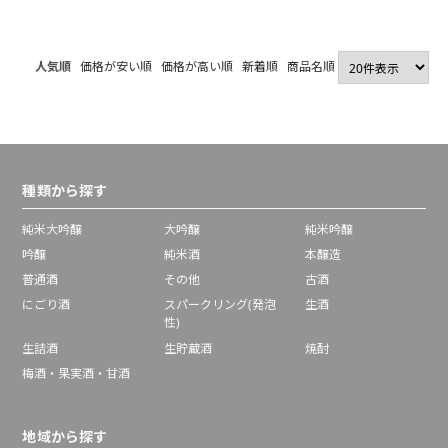
500ml
ト プレーン
【送料無料】【2～3
営業日以内に出荷】
人気順
価格が安い順
価格が高い順
新着順
商品名順
種類から探す
純米大吟醸
大吟醸
純米吟醸
吟醸
純米酒
本醸造
普通酒
その他
古酒
にごり酒
スパークリング(発泡
生酒
性)
生詰酒
生貯蔵酒
焼酎
梅酒・果実酒・甘酒
地域から探す