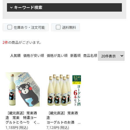
キーワード検索
在庫あり・注文可能
送料無料
2件
の商品がございます。
人気順
価格が安い順
価格が高い順
新着順
商品名順
［蔵元直送］常楽酒
［蔵元直送］常楽酒
造 常楽 特濃ヨー
造
グルトとろ～り く
ヨーグルトのお酒
まモンデザイン
まとめ買い 6本セッ
1,188
円
(税込)
7,128
円
(税込)