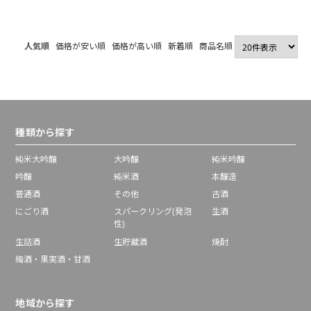
500ml
ト プレーン
【送料無料】【2～3
営業日以内に出荷】
人気順
価格が安い順
価格が高い順
新着順
商品名順
種類から探す
純米大吟醸
大吟醸
純米吟醸
吟醸
純米酒
本醸造
普通酒
その他
古酒
にごり酒
スパークリング(発泡
生酒
性)
生詰酒
生貯蔵酒
焼酎
梅酒・果実酒・甘酒
地域から探す