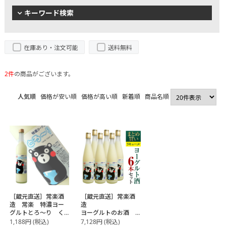
キーワード検索
在庫あり・注文可能
送料無料
2件
の商品がございます。
人気順
価格が安い順
価格が高い順
新着順
商品名順
［蔵元直送］常楽酒
［蔵元直送］常楽酒
造 常楽 特濃ヨー
造
グルトとろ～り く
ヨーグルトのお酒
まモンデザイン
まとめ買い 6本セッ
1,188
円
(税込)
7,128
円
(税込)