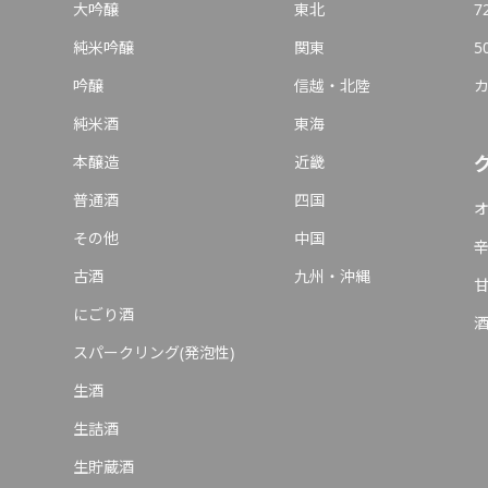
大吟醸
東北
7
純米吟醸
関東
5
吟醸
信越・北陸
純米酒
東海
本醸造
近畿
普通酒
四国
その他
中国
古酒
九州・沖縄
にごり酒
スパークリング(発泡性)
生酒
生詰酒
生貯蔵酒