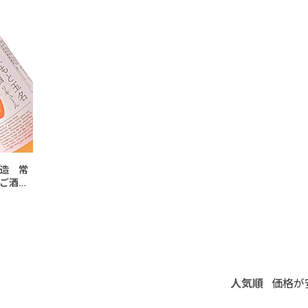
造 常
ちご酒
人気順
価格が