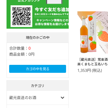
現在のかごの中
合計数量：
0
商品金額：
0円
［蔵元直送］常楽酒
楽くまもと玉名い
500ml
カゴの中を見る
1,353
円
(税込)
カテゴリ
蔵元直送のお酒