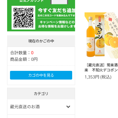
現在のかごの中
合計数量：
0
商品金額：
0円
［蔵元直送］常楽酒
楽 不知火デコポ
500ml
カゴの中を見る
1,353
円
(税込)
カテゴリ
蔵元直送のお酒