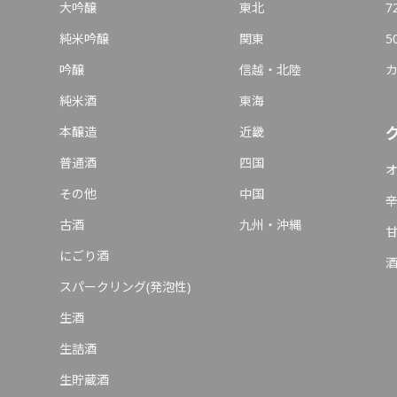
大吟醸
東北
7
純米吟醸
関東
5
吟醸
信越・北陸
純米酒
東海
本醸造
近畿
普通酒
四国
その他
中国
古酒
九州・沖縄
にごり酒
スパークリング(発泡性)
生酒
生詰酒
生貯蔵酒