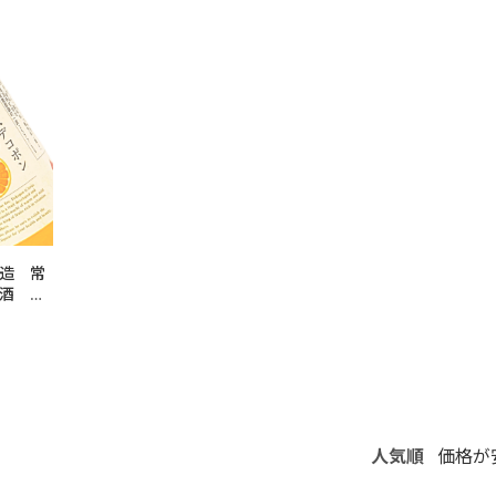
造 常
ン酒
人気順
価格が