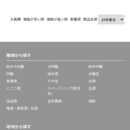
人気順
価格が安い順
価格が高い順
新着順
商品名順
種類から探す
純米大吟醸
大吟醸
純米吟醸
吟醸
純米酒
本醸造
普通酒
その他
古酒
にごり酒
スパークリング(発泡
生酒
性)
生詰酒
生貯蔵酒
焼酎
梅酒・果実酒・甘酒
地域から探す