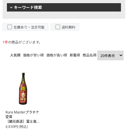
キーワード検索
在庫あり・注文可能
送料無料
1件
の商品がございます。
人気順
価格が安い順
価格が高い順
新着順
商品名順
Kura Masterプラチナ
受賞
［蔵元直送］富士高
砂酒造 高砂 山廃
4,830
円
(税込)