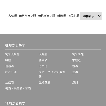
大吟醸 1800ml
人気順
価格が安い順
価格が高い順
新着順
商品名順
種類から探す
純米大吟醸
大吟醸
純米吟醸
吟醸
純米酒
本醸造
普通酒
その他
古酒
にごり酒
スパークリング(発泡
生酒
性)
生詰酒
生貯蔵酒
焼酎
梅酒・果実酒・甘酒
地域から探す