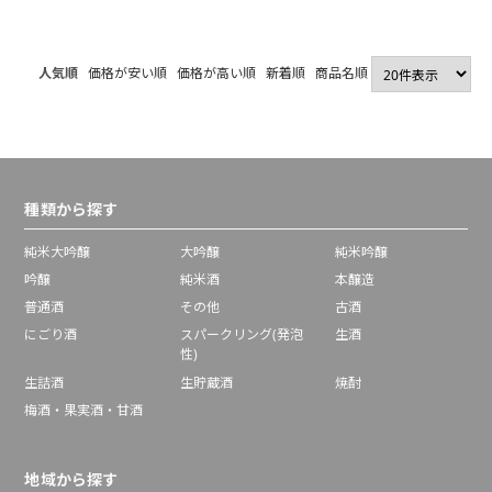
大吟醸 1800ml
人気順
価格が安い順
価格が高い順
新着順
商品名順
種類から探す
純米大吟醸
大吟醸
純米吟醸
吟醸
純米酒
本醸造
普通酒
その他
古酒
にごり酒
スパークリング(発泡
生酒
性)
生詰酒
生貯蔵酒
焼酎
梅酒・果実酒・甘酒
地域から探す