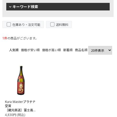
キーワード検索
在庫あり・注文可能
送料無料
1件
の商品がございます。
人気順
価格が安い順
価格が高い順
新着順
商品名順
Kura Masterプラチナ
受賞
［蔵元直送］富士高
砂酒造 高砂 山廃
4,830
円
(税込)