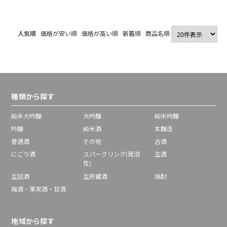
人気順
価格が安い順
価格が高い順
新着順
商品名順
種類から探す
純米大吟醸
大吟醸
純米吟醸
吟醸
純米酒
本醸造
普通酒
その他
古酒
にごり酒
スパークリング(発泡
生酒
性)
生詰酒
生貯蔵酒
焼酎
梅酒・果実酒・甘酒
地域から探す