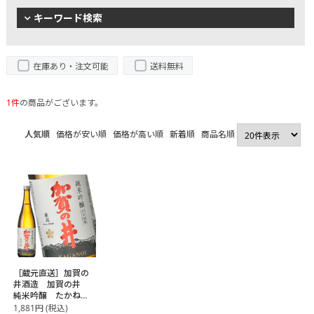
キーワード検索
在庫あり・注文可能
送料無料
1件
の商品がございます。
人気順
価格が安い順
価格が高い順
新着順
商品名順
［蔵元直送］加賀の
井酒造 加賀の井
純米吟醸 たかね
錦 720ml
1,881
円
(税込)