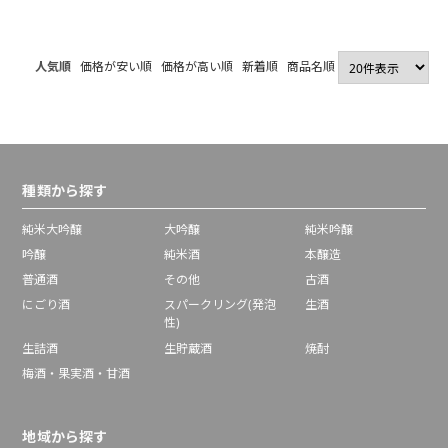
人気順
価格が安い順
価格が高い順
新着順
商品名順
種類から探す
純米大吟醸
大吟醸
純米吟醸
吟醸
純米酒
本醸造
普通酒
その他
古酒
にごり酒
スパークリング(発泡
生酒
性)
生詰酒
生貯蔵酒
焼酎
梅酒・果実酒・甘酒
地域から探す