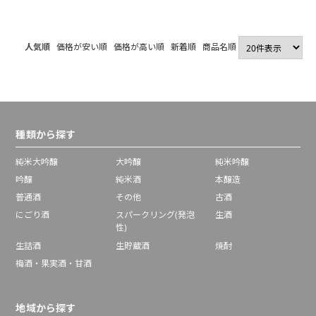
人気順
価格が安い順
価格が高い順
新着順
商品名順
種類から探す
純米大吟醸
大吟醸
純米吟醸
吟醸
純米酒
本醸造
普通酒
その他
古酒
にごり酒
スパークリング(発泡
生酒
性)
生詰酒
生貯蔵酒
焼酎
梅酒・果実酒・甘酒
地域から探す