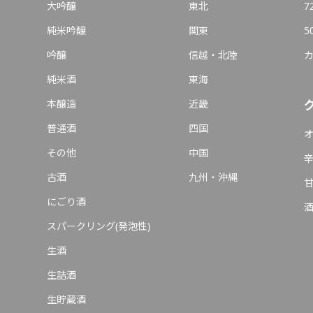
大吟醸
東北
7
純米吟醸
関東
5
吟醸
信越・北陸
純米酒
東海
本醸造
近畿
普通酒
四国
その他
中国
古酒
九州・沖縄
にごり酒
スパークリング(発泡性)
生酒
生詰酒
生貯蔵酒