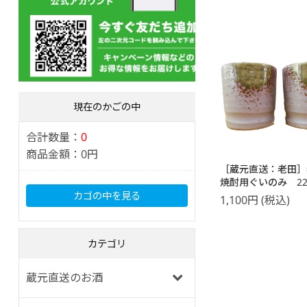
現在のかごの中
合計数量：
0
商品金額：
0円
［蔵元直送：老田
焼酎用ぐいのみ 22
美濃焼 2個セット
カゴの中を見る
1,100
円
(税込)
カテゴリ
蔵元直送のお酒