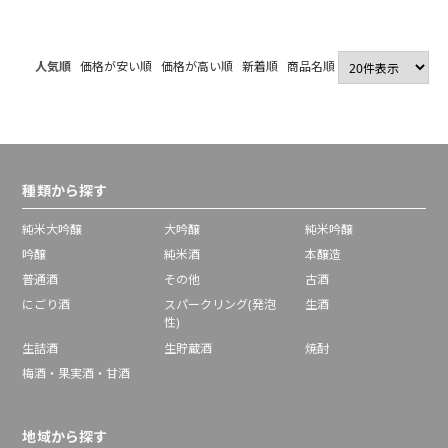
人気順
価格が安い順
価格が高い順
新着順
商品名順
種類から探す
純米大吟醸
大吟醸
純米吟醸
吟醸
純米酒
本醸造
普通酒
その他
古酒
にごり酒
スパークリング(発泡
生酒
性)
生詰酒
生貯蔵酒
焼酎
梅酒・果実酒・甘酒
地域から探す