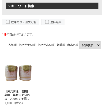
キーワード検索
在庫あり・注文可能
送料無料
1件
の商品がございます。
人気順
価格が安い順
価格が高い順
新着順
商品名順
［蔵元直送：老田］
老田 焼酎用ぐいの
み 220ml：美濃
焼 2個セット
1,100
円
(税込)