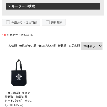
キーワード検索
在庫あり・注文可能
送料無料
1件
の商品がございます。
人気順
価格が安い順
価格が高い順
新着順
商品名順
［蔵元直送］加賀の
井酒造 加賀の井
トートバッグ Mサ
イズ
1,760
円
(税込)