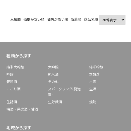
人気順
価格が安い順
価格が高い順
新着順
商品名順
種類から探す
純米大吟醸
大吟醸
純米吟醸
吟醸
純米酒
本醸造
普通酒
その他
古酒
にごり酒
スパークリング(発泡
生酒
性)
生詰酒
生貯蔵酒
焼酎
梅酒・果実酒・甘酒
地域から探す