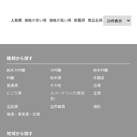
人気順
価格が安い順
価格が高い順
新着順
商品名順
種類から探す
純米大吟醸
大吟醸
純米吟醸
吟醸
純米酒
本醸造
普通酒
その他
古酒
にごり酒
スパークリング(発泡
生酒
性)
生詰酒
生貯蔵酒
焼酎
梅酒・果実酒・甘酒
地域から探す