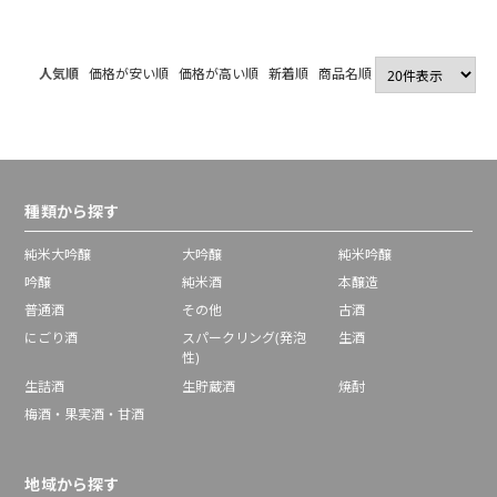
人気順
価格が安い順
価格が高い順
新着順
商品名順
種類から探す
純米大吟醸
大吟醸
純米吟醸
吟醸
純米酒
本醸造
普通酒
その他
古酒
にごり酒
スパークリング(発泡
生酒
性)
生詰酒
生貯蔵酒
焼酎
梅酒・果実酒・甘酒
地域から探す