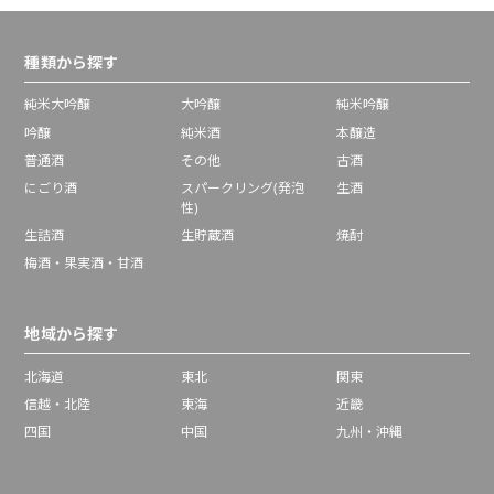
種類から探す
純米大吟醸
大吟醸
純米吟醸
吟醸
純米酒
本醸造
普通酒
その他
古酒
にごり酒
スパークリング(発泡
生酒
性)
生詰酒
生貯蔵酒
焼酎
梅酒・果実酒・甘酒
地域から探す
北海道
東北
関東
信越・北陸
東海
近畿
四国
中国
九州・沖縄