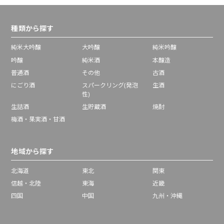
種類から探す
純米大吟醸
大吟醸
純米吟醸
吟醸
純米酒
本醸造
普通酒
その他
古酒
にごり酒
スパークリング(発泡
生酒
性)
生詰酒
生貯蔵酒
焼酎
梅酒・果実酒・甘酒
地域から探す
北海道
東北
関東
信越・北陸
東海
近畿
四国
中国
九州・沖縄