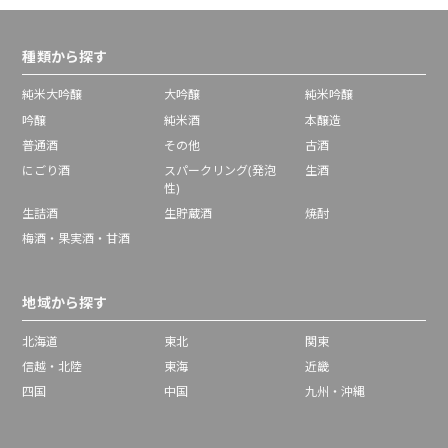
種類から探す
純米大吟醸
大吟醸
純米吟醸
吟醸
純米酒
本醸造
普通酒
その他
古酒
にごり酒
スパークリング(発泡
生酒
性)
生詰酒
生貯蔵酒
焼酎
梅酒・果実酒・甘酒
地域から探す
北海道
東北
関東
信越・北陸
東海
近畿
四国
中国
九州・沖縄