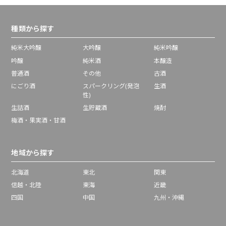
種類から探す
純米大吟醸
大吟醸
純米吟醸
吟醸
純米酒
本醸造
普通酒
その他
古酒
にごり酒
スパークリング(発泡
生酒
性)
生詰酒
生貯蔵酒
焼酎
梅酒・果実酒・甘酒
地域から探す
北海道
東北
関東
信越・北陸
東海
近畿
四国
中国
九州・沖縄