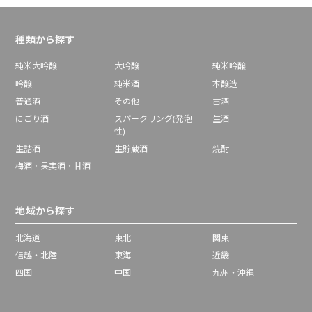
種類から探す
純米大吟醸
大吟醸
純米吟醸
吟醸
純米酒
本醸造
普通酒
その他
古酒
にごり酒
スパークリング(発泡
生酒
性)
生詰酒
生貯蔵酒
焼酎
梅酒・果実酒・甘酒
地域から探す
北海道
東北
関東
信越・北陸
東海
近畿
四国
中国
九州・沖縄