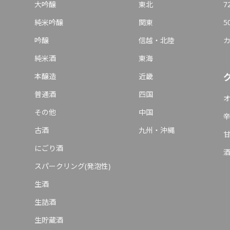
大吟醸
東北
7
純米吟醸
関東
5
吟醸
信越・北陸
純米酒
東海
本醸造
近畿
普通酒
四国
その他
中国
古酒
九州・沖縄
にごり酒
スパークリング(発泡性)
生酒
生詰酒
生貯蔵酒