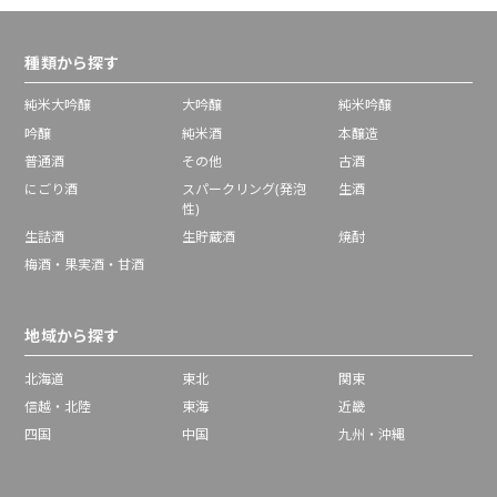
種類から探す
純米大吟醸
大吟醸
純米吟醸
吟醸
純米酒
本醸造
普通酒
その他
古酒
にごり酒
スパークリング(発泡
生酒
性)
生詰酒
生貯蔵酒
焼酎
梅酒・果実酒・甘酒
地域から探す
北海道
東北
関東
信越・北陸
東海
近畿
四国
中国
九州・沖縄