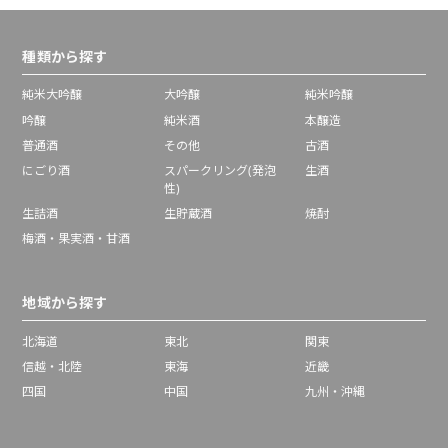
種類から探す
純米大吟醸
大吟醸
純米吟醸
吟醸
純米酒
本醸造
普通酒
その他
古酒
にごり酒
スパークリング(発泡
生酒
性)
生詰酒
生貯蔵酒
焼酎
梅酒・果実酒・甘酒
地域から探す
北海道
東北
関東
信越・北陸
東海
近畿
四国
中国
九州・沖縄