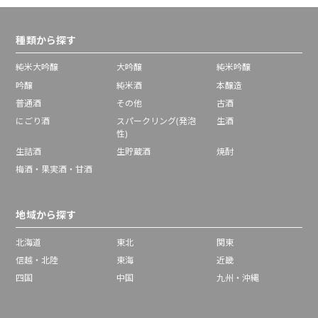
種類から探す
純米大吟醸
大吟醸
純米吟醸
吟醸
純米酒
本醸造
普通酒
その他
古酒
にごり酒
スパークリング(発泡
生酒
性)
生詰酒
生貯蔵酒
焼酎
梅酒・果実酒・甘酒
地域から探す
北海道
東北
関東
信越・北陸
東海
近畿
四国
中国
九州・沖縄