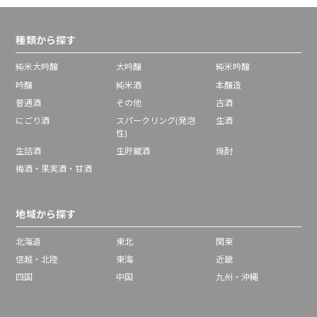
種類から探す
純米大吟醸
大吟醸
純米吟醸
吟醸
純米酒
本醸造
普通酒
その他
古酒
にごり酒
スパークリング(発泡
生酒
性)
生詰酒
生貯蔵酒
焼酎
梅酒・果実酒・甘酒
地域から探す
北海道
東北
関東
信越・北陸
東海
近畿
四国
中国
九州・沖縄