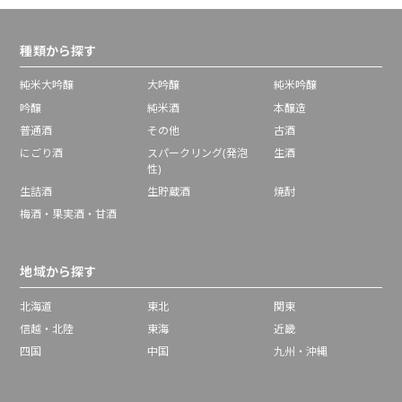
種類から探す
純米大吟醸
大吟醸
純米吟醸
吟醸
純米酒
本醸造
普通酒
その他
古酒
にごり酒
スパークリング(発泡
生酒
性)
生詰酒
生貯蔵酒
焼酎
梅酒・果実酒・甘酒
地域から探す
北海道
東北
関東
信越・北陸
東海
近畿
四国
中国
九州・沖縄